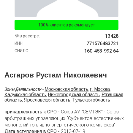
100% клиентов рекомендует
13428
№ в реестре:
771576483721
ИНН:
160-453-992 64
СНИЛС:
Асгаров Рустам Николаевич
Московская область
г. Москва
Зоны Деятельности
-
,
,
Калужская область
Нижегородская область
Рязанская
,
,
область
Ярославская область
Тульская область
,
,
принадлежность к СРО -
Союз АУ "СЕМТЭК" - Союз
арбитражных управляющих "Субъектов естественных
монополий топливно-энергетического комплекса"
Дата вступления в СРО -
2013-07-19