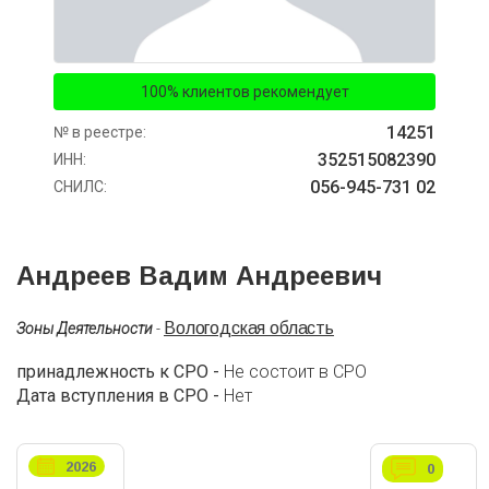
100% клиентов рекомендует
14251
№ в реестре:
352515082390
ИНН:
056-945-731 02
СНИЛС:
Андреев Вадим Андреевич
Вологодская область
Зоны Деятельности
-
принадлежность к СРО -
Не состоит в СРО
Дата вступления в СРО -
Нет
2026
0