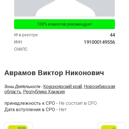
100% клиентов рекомендует
44
№ в реестре:
191000149556
ИНН:
СНИЛС:
Аврамов Виктор Никонович
Красноярский край
Новосибирская
Зоны Деятельности
-
,
область
Республика Хакасия
,
принадлежность к СРО -
Не состоит в СРО
Дата вступления в СРО -
Нет
2026
0