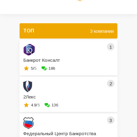
ТОП
3 компании
1
Банкрот Консалт
5/
5
186
2
2Лекс
4.9/
5
136
3
Федеральный Центр Банкротства