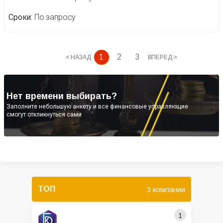
Сроки
По запросу
1
2
3
< НАЗАД
ВПЕРЕД >
Нет времени выбирать?
Заполните небольшую анкету и все финансовые управляющие
смогут откликнуться сами
ТОП
3 компании
1