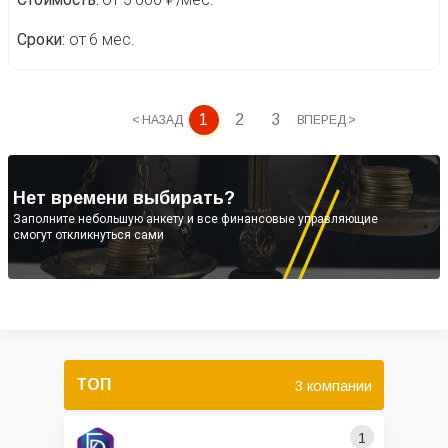
Сроки
от 6 мес.
1
2
3
< НАЗАД
ВПЕРЕД >
Нет времени выбирать?
Заполните небольшую анкету и все финансовые управляющие
смогут откликнуться сами
ТОП
3 компании
1