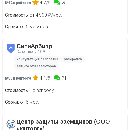
4.7
/5
25
№32 в рейтинге
Стоимость
от 4 990 ₽/мес.
Сроки
от 6 месяцев
СитиАрбитр
Основано в
2019 г.
консультация бесплатно
рассрочка
защита от коллекторов
4.1
/5
21
№33 в рейтинге
Стоимость
По запросу
Сроки
от 6 мес.
Центр защиты заемщиков (ООО
«Инторг»)