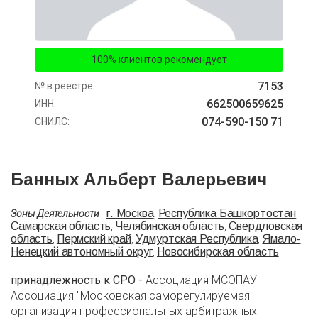
100% клиентов рекомендует
7153
№ в реестре:
662500659625
ИНН:
074-590-150 71
СНИЛС:
Банных Альберт Валерьевич
г. Москва
Республика Башкортостан
Зоны Деятельности
-
,
,
Самарская область
Челябинская область
Свердловская
,
,
область
Пермский край
Удмуртская Республика
Ямало-
,
,
,
Ненецкий автономный округ
Новосибирская область
,
принадлежность к СРО -
Ассоциация МСОПАУ -
Ассоциация "Московская саморегулируемая
организация профессиональных арбитражных