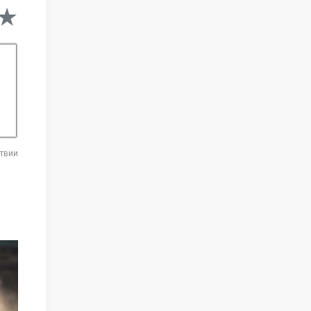
★
★
★
ствии