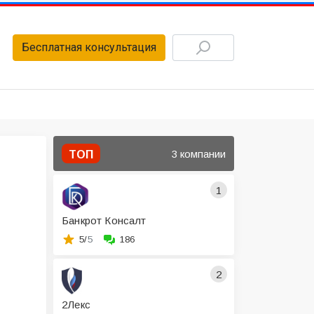
Бесплатная консультация
3 компании
ТОП
1
Банкрот Консалт
5/
5
186
2
2Лекс