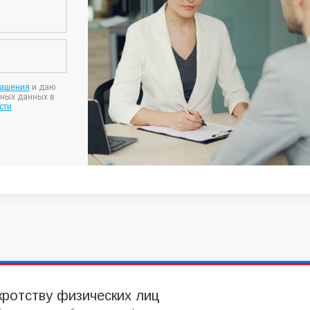
лашения
и даю
ьных данных в
сти
кротству физических лиц