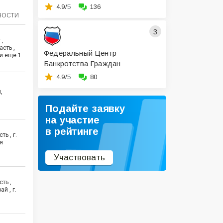
4.9/
5
136
НОСТИ
3
 ,
сть ,
Федеральный Центр
 и еще
1
Банкротства Граждан
4.9/
5
80
,
Подайте заявку
на участие
в рейтинге
ь , г.
я
Участвовать
ть ,
й , г.