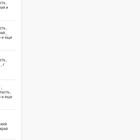
ть ,
рай и
ть ,
ай ,
й и еще
ть ,
 г.
 ,
асть ,
й и еще
ский
край