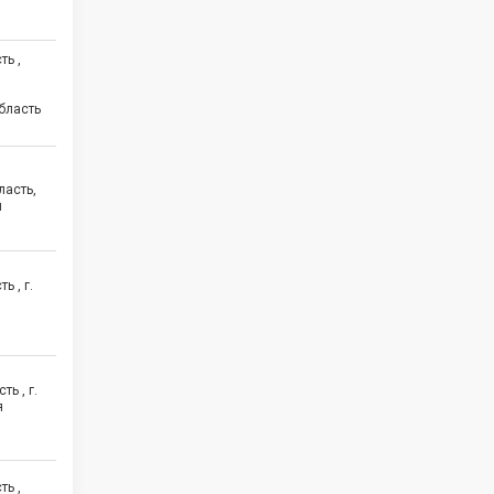
ть ,
бласть
ласть,
й
ь , г.
6
ь , г.
я
ть ,