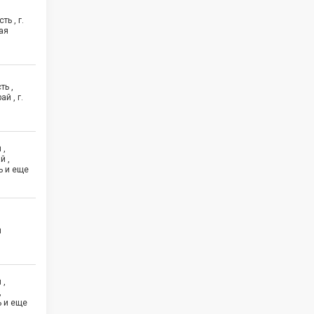
ь , г.
ая
ть ,
й , г.
 ,
й ,
ь и еще
й
 ,
,
ь и еще