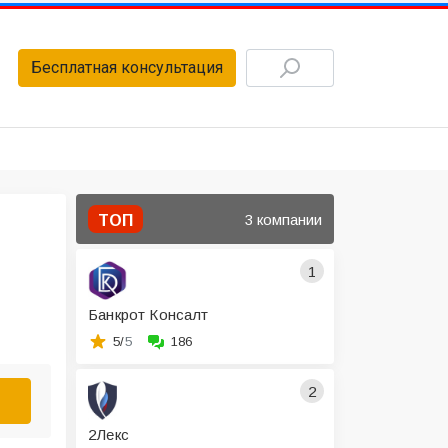
Бесплатная консультация
3 компании
ТОП
1
Банкрот Консалт
5/
5
186
2
2Лекс