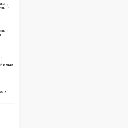
тан ,
ь , г.
ь , г.
я
,
 ,
й и еще
,
асть
й