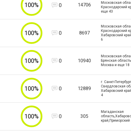
Московская облас
100%
0
14706
Краснодарский к
еще
43
Московская облас
Краснодарский кр
100%
0
8697
Хабаровский кра
6
Московская облас
100%
0
10940
Брянская область ,
Москва и еще
18
г. Санкт-Петербург
Свердловская обл
100%
0
12889
Хабаровский кра
4
Магаданская
100%
0
305
область,Хабаров
край,Приморский 