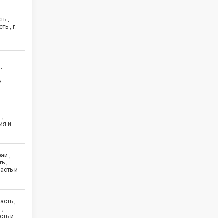
ть ,
ь , г.
,
ь
,
 ,
ия и
ай ,
ь ,
асть и
асть ,
 ,
сть и