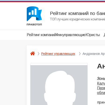
Рейтинг компаний по бан
ТОП лучших юридических компаний
Рейтинг компаний
Финуправляющие
Юристы
Рейтинг управляющих
Андрианов Ар
А
Зон
Калу
Перм
обл
при