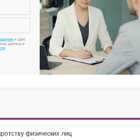
лашения
и даю
ьных данных в
сти
кротству физических лиц