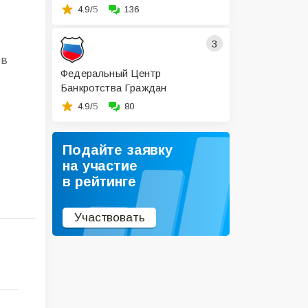
4.9/
5
136
3
ов
Федеральный Центр
Банкротства Граждан
4.9/
5
80
Подайте заявку
на участие
в рейтинге
Участвовать