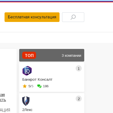
Бесплатная консультация
3 компании
ТОП
1
Банкрот Консалт
5/
5
186
кая
2
сть
2Лекс
ЗАЦИЯ