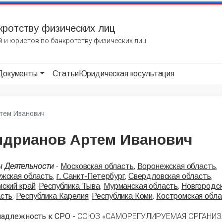
кротству физических лиц
 и юристов по банкротству физических лиц
Документы
Статьи
Юридическая косультация
тем Иванович
ндрианов Артем Иванович
ы Деятельности
-
,
,
Московская область
Воронежская область
,
,
,
жская область
г. Санкт-Петербург
Свердловская область
,
,
,
ский край
Республика Тыва
Мурманская область
Новгородс
,
,
,
асть
Республика Карелия
Республика Коми
Костромская обла
надлежность к СРО -
СОЮЗ «САМОРЕГУЛИРУЕМАЯ ОРГАНИ