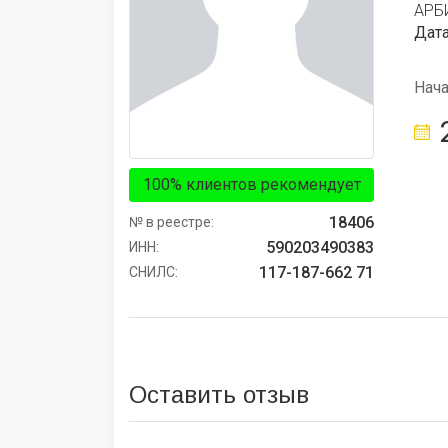
АРБ
Дата
Нач
100% клиентов рекомендует
18406
№ в реестре:
590203490383
ИНН:
117-187-662 71
СНИЛС:
Оставить отзыв