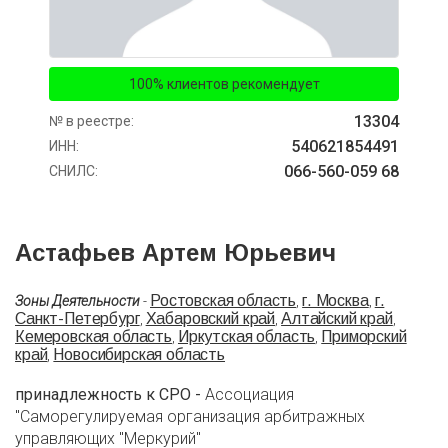
100% клиентов рекомендует
13304
№ в реестре:
540621854491
ИНН:
066-560-059 68
СНИЛС:
Астафьев Артем Юрьевич
Ростовская область
г. Москва
г.
Зоны Деятельности
-
,
,
Санкт-Петербург
Хабаровский край
Алтайский край
,
,
,
Кемеровская область
Иркутская область
Приморский
,
,
край
Новосибирская область
,
принадлежность к СРО -
Ассоциация
"Саморегулируемая организация арбитражных
управляющих "Меркурий"