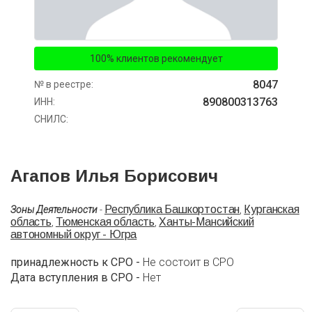
100% клиентов рекомендует
8047
№ в реестре:
890800313763
ИНН:
СНИЛС:
Агапов Илья Борисович
Республика Башкортостан
Курганская
Зоны Деятельности
-
,
область
Тюменская область
Ханты-Мансийский
,
,
автономный округ - Югра
принадлежность к СРО -
Не состоит в СРО
Дата вступления в СРО -
Нет