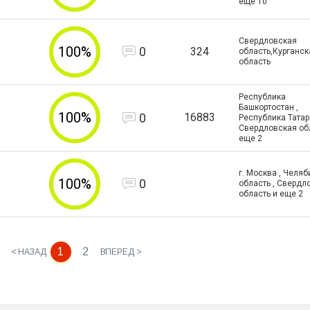
еще
10
Свердловская
100%
0
324
область,Курганск
область
Республика
Башкортостан ,
100%
0
16883
Республика Татар
Свердловская об
еще
2
г. Москва , Челя
100%
0
область , Свердл
область и еще
2
1
2
< НАЗАД
ВПЕРЕД >