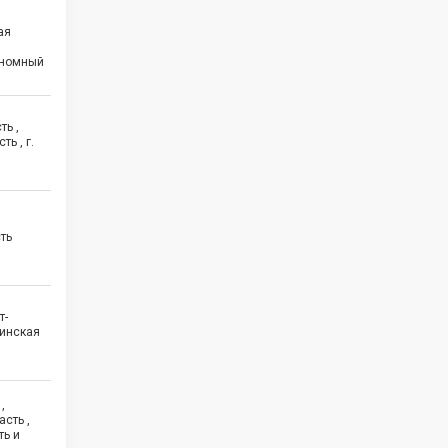
ая
ономный
ть ,
ь , г.
ть
т-
бинская
,
сть ,
ть и