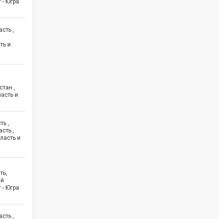
 - Югра
сть ,
ть и
стан ,
асть и
ть ,
сть ,
ласть и
ть,
ий
 - Югра
сть ,