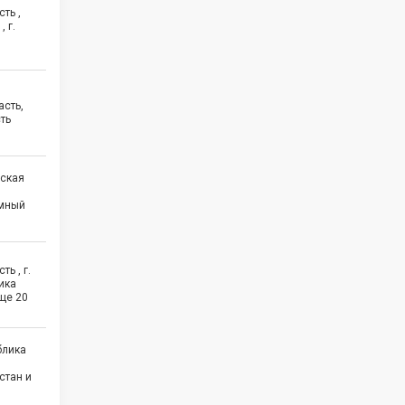
ть ,
 г.
асть,
ть
нская
омный
ь , г.
ика
еще
20
блика
стан и