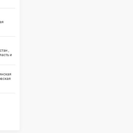
ая
стан ,
ласть и
бинская
овская