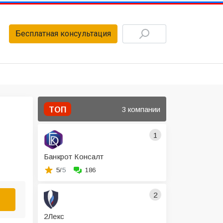
Бесплатная консультация
3 компании
ТОП
1
Банкрот Консалт
5/
5
186
2
2Лекс