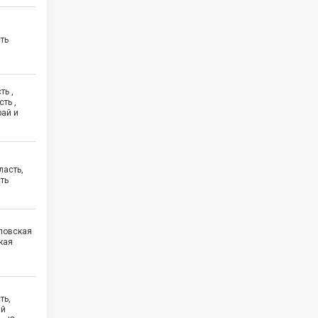
ть
ть ,
ть ,
рай и
ласть,
ть
дловская
кая
ть,
ий