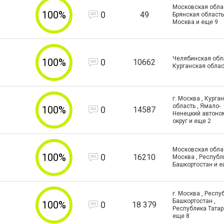
Московская облас
100%
0
49
Брянская область ,
Москва и еще
9
Челябинская обл
100%
0
10662
Курганская облас
г. Москва , Курга
область , Ямало-
100%
0
14587
Ненецкий автон
округ и еще
2
Московская област
100%
0
16210
Москва , Республ
Башкортостан и 
г. Москва , Респу
Башкортостан ,
100%
0
18 379
Республика Татар
еще
8