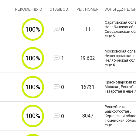
РЕКОМЕНДУЮТ
ОТЗЫВОВ
РЕГ. НОМЕР
ЗОНЫ ДЕЯТЕЛЬ
Саратовская обла
Челябинская обла
100%
0
11
Свердловская об
еще
5
Московская облас
Нижегородская об
100%
1
19 602
Челябинская обл
еще
6
Краснодарский кра
100%
0
16731
Москва , Республ
Татарстан и еще
Республика
Башкортостан ,
100%
0
8047
Курганская област
Тюменская облас
еще
1