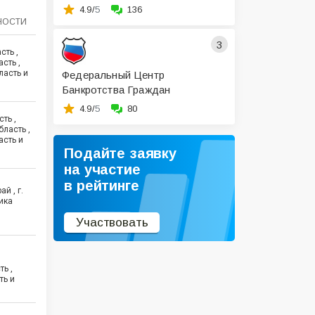
4.9/
5
136
НОСТИ
3
сть ,
сть ,
ласть и
Федеральный Центр
Банкротства Граждан
4.9/
5
80
ть ,
ласть ,
асть и
Подайте заявку
на участие
в рейтинге
й , г.
ика
7
Участвовать
ь ,
ть и