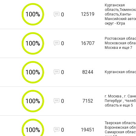
Курганская
область,Тюменск
100%
0
12519
область,Ханты-
Мансийский авт
округ - Югра
Ростовская облас
100%
0
16707
Московская област
Москва и еще
7
100%
0
8244
Курганская облас
г. Москва , г. Санк
100%
0
7152
Петербург , Челя
область и еще
5
Тверская область 
Воронежская обла
100%
0
19451
Самарская облас