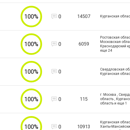
100%
0
14507
Курганская облас
Ростовская облас
Московская облас
100%
0
6059
Краснодарский к
еще
24
Свердловская об
100%
0
Курганская облас
г. Москва , Свер
100%
0
115
область , Курганс
область и еще
1
Курганская облас
100%
0
10913
Ханты-Мансийск