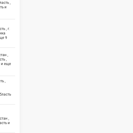
асть ,
ть и
ь , г.
ика
еще
9
тан ,
ть ,
 и еще
ть ,
бласть
стан ,
асть и