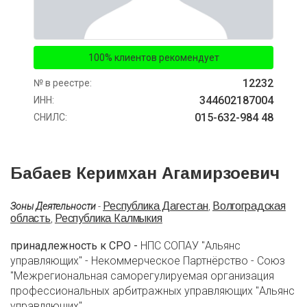
100% клиентов рекомендует
12232
№ в реестре:
344602187004
ИНН:
015-632-984 48
СНИЛС:
Бабаев Керимхан Агамирзоевич
Республика Дагестан
Волгоградская
Зоны Деятельности
-
,
область
Республика Калмыкия
,
принадлежность к СРО -
НПС СОПАУ "Альянс
управляющих" - Некоммерческое Партнёрство - Союз
"Межрегиональная саморегулируемая организация
профессиональных арбитражных управляющих "Альянс
управляющих"