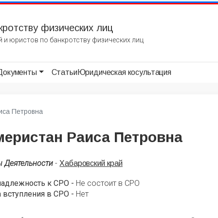
кротству физических лиц
 и юристов по банкротству физических лиц
Документы
Статьи
Юридическая косультация
иса Петровна
меристан Раиса Петровна
ы Деятельности
-
Хабаровский край
надлежность к СРО -
Не состоит в СРО
 вступления в СРО -
Нет