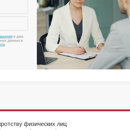
лашения
и даю
ьных данных в
сти
кротству физических лиц