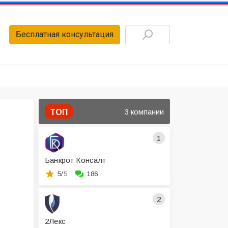
Бесплатная консультация
3 компании
ТОП
1
Банкрот Консалт
5/
5
186
2
2Лекс