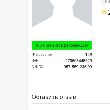
Нач
100% клиентов рекомендует
149
№ в реестре:
270503448529
ИНН:
057-559-236 99
СНИЛС:
Оставить отзыв