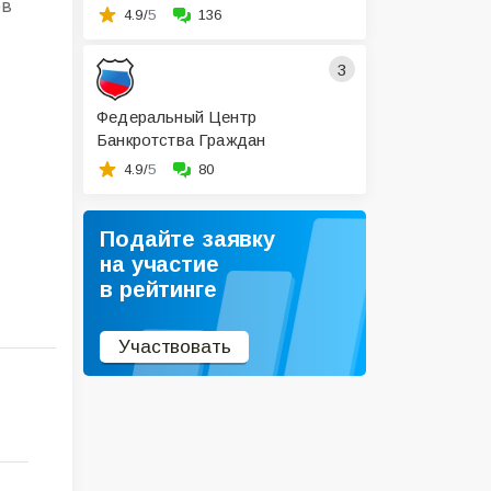
ов
4.9/
5
136
3
Федеральный Центр
Банкротства Граждан
4.9/
5
80
Подайте заявку
на участие
в рейтинге
Участвовать