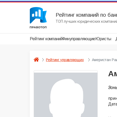
Рейтинг компаний по бан
ТОП лучших юридических компаний
Рейтинг компаний
Финуправляющие
Юристы
Рейтинг управляющих
Америстан Ра
А
Зон
при
Дата