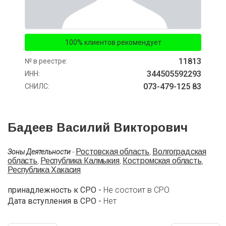
100% клиентов рекомендует
11813
№ в реестре:
344505592293
ИНН:
073-479-125 83
СНИЛС:
Бадеев Василий Викторович
Ростовская область
Волгоградская
Зоны Деятельности
-
,
область
Республика Калмыкия
Костромская область
,
,
,
Республика Хакасия
принадлежность к СРО -
Не состоит в СРО
Дата вступления в СРО -
Нет