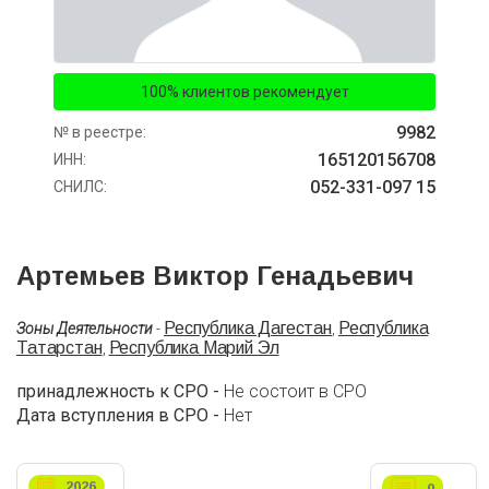
100% клиентов рекомендует
9982
№ в реестре:
165120156708
ИНН:
052-331-097 15
СНИЛС:
Артемьев Виктор Генадьевич
Республика Дагестан
Республика
Зоны Деятельности
-
,
Татарстан
Республика Марий Эл
,
принадлежность к СРО -
Не состоит в СРО
Дата вступления в СРО -
Нет
2026
0