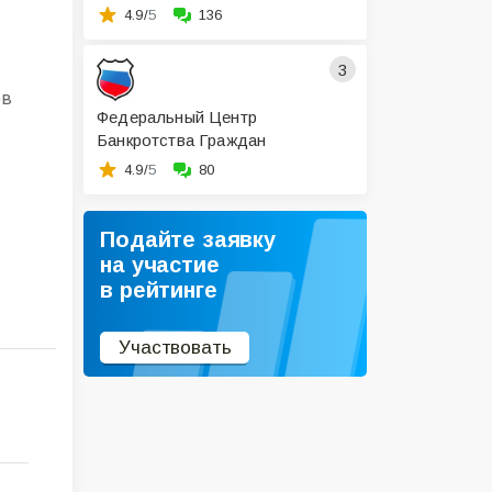
4.9/
5
136
3
ов
Федеральный Центр
Банкротства Граждан
4.9/
5
80
Подайте заявку
на участие
в рейтинге
Участвовать