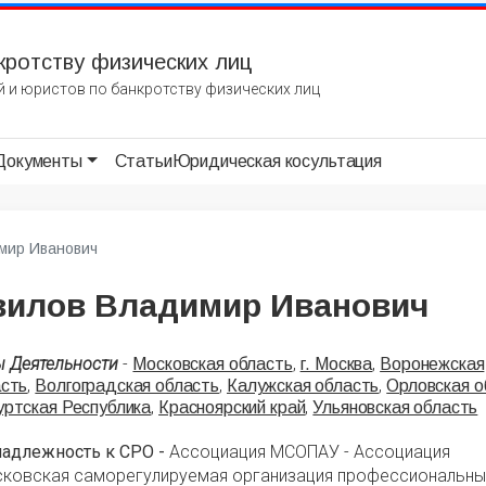
кротству физических лиц
 и юристов по банкротству физических лиц
Документы
Статьи
Юридическая косультация
мир Иванович
вилов Владимир Иванович
ы Деятельности
-
,
,
Московская область
г. Москва
Воронежская
,
,
,
асть
Волгоградская область
Калужская область
Орловская о
,
,
ртская Республика
Красноярский край
Ульяновская область
надлежность к СРО -
Ассоциация МСОПАУ - Ассоциация
сковская саморегулируемая организация профессиональны