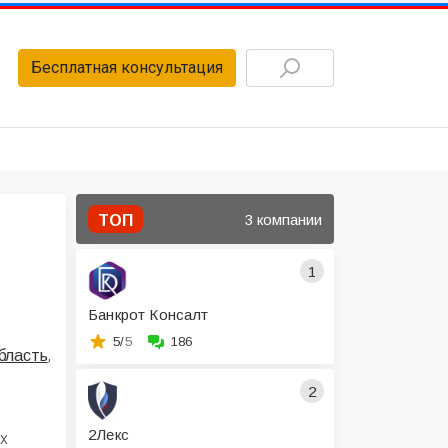
Бесплатная консультация
3 компании
ТОП
1
Банкрот Консалт
5/
5
186
,
бласть
2
2Лекс
х