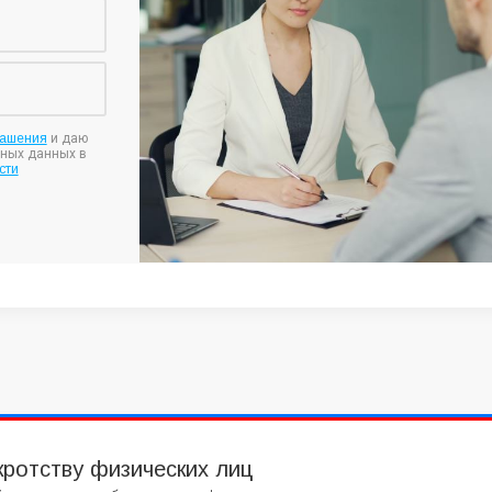
лашения
и даю
ьных данных в
сти
кротству физических лиц