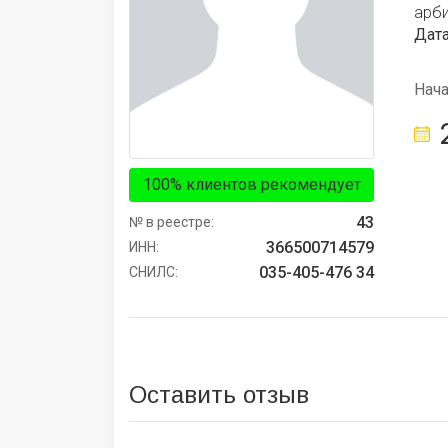
арб
Дата
Нач
100% клиентов рекомендует
43
№ в реестре:
366500714579
ИНН:
035-405-476 34
СНИЛС:
Оставить отзыв