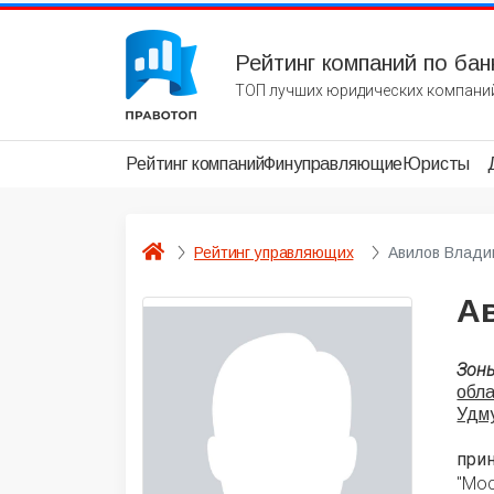
Рейтинг компаний по бан
ТОП лучших юридических компаний
Рейтинг компаний
Финуправляющие
Юристы
Рейтинг управляющих
Авилов Влади
А
Зон
обл
Удму
при
"Мо