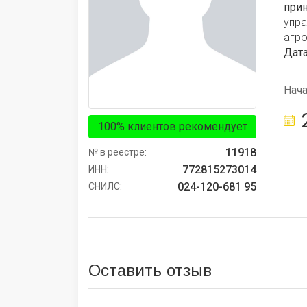
при
упр
агр
Дата
Нач
100% клиентов рекомендует
11918
№ в реестре:
772815273014
ИНН:
024-120-681 95
СНИЛС:
Оставить отзыв