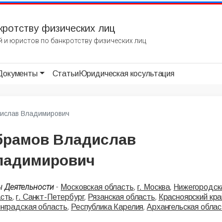
кротству физических лиц
 и юристов по банкротству физических лиц
Документы
Статьи
Юридическая косультация
ислав Владимирович
брамов Владислав
ладимирович
ы Деятельности
-
,
,
Московская область
г. Москва
Нижегородск
,
,
,
асть
г. Санкт-Петербург
Рязанская область
Красноярский кра
,
,
нградская область
Республика Карелия
Архангельская облас