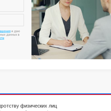
лашения
и даю
ьных данных в
сти
кротству физических лиц