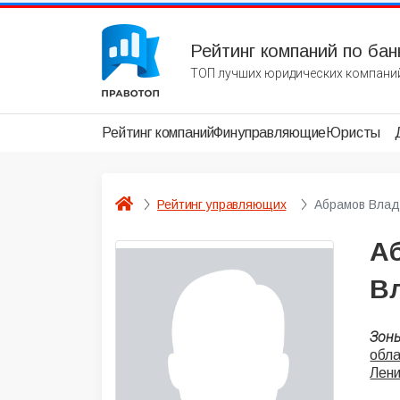
Рейтинг компаний по бан
ТОП лучших юридических компаний
Рейтинг компаний
Финуправляющие
Юристы
Рейтинг управляющих
Абрамов Влад
А
В
Зон
обл
Лени