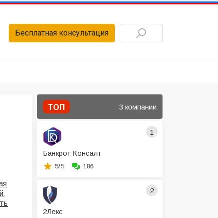
Бесплатная консультация
3 компании
ТОП
1
Банкрот Консалт
5/
5
186
ая
2
,
й
ть
2Лекс