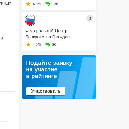
ажных
4.9/
5
136
3
Федеральный Центр
Банкротства Граждан
ов
4.9/
5
80
Подайте заявку
на участие
в рейтинге
Участвовать