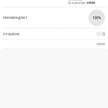
№ в реестре:
10568
100%
0
10568
Московская область , г. Москва , Самарская область и еще
7
Алешкевич Андрей
Владимирович
Начало деятельности:
14.07.2017
№ в реестре:
17310
100%