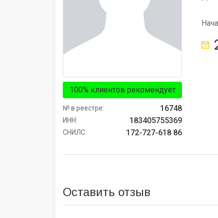
Нач
100% клиентов рекомендует
16748
№ в реестре:
183405755369
ИНН:
172-727-618 86
СНИЛС:
Оставить отзыв