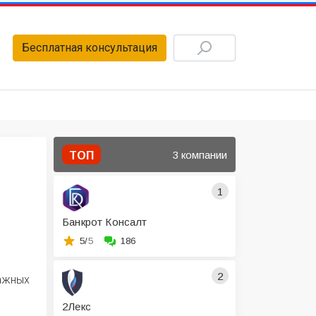
Бесплатная консультация
3 компании
ТОП
1
Банкрот Консалт
5/
5
186
2
ражных
2Лекс