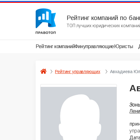
Рейтинг компаний по бан
ТОП лучших юридических компаний
Рейтинг компаний
Финуправляющие
Юристы
Рейтинг управляющих
Авхадиева Юл
А
Зон
Лени
при
упра
Дата