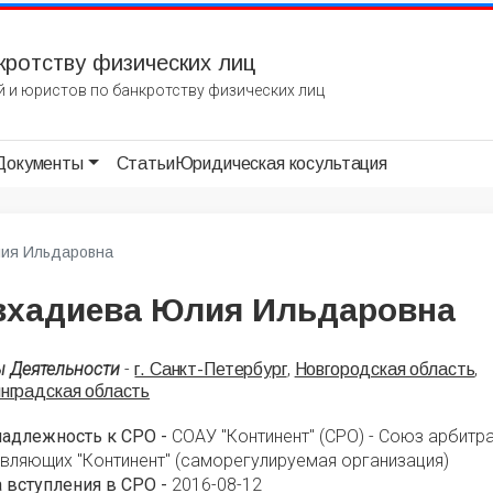
кротству физических лиц
 и юристов по банкротству физических лиц
Документы
Статьи
Юридическая косультация
ия Ильдаровна
вхадиева Юлия Ильдаровна
ы Деятельности
-
,
,
г. Санкт-Петербург
Новгородская область
нградская область
надлежность к СРО -
СОАУ "Континент" (СРО) - Союз арбит
вляющих "Континент" (саморегулируемая организация)
 вступления в СРО -
2016-08-12