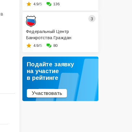
4.9/
5
136
ов
3
Федеральный Центр
Банкротства Граждан
4.9/
5
80
Подайте заявку
на участие
в рейтинге
Участвовать