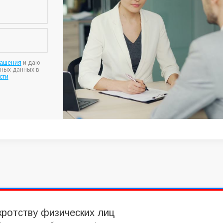
лашения
и даю
ьных данных в
сти
кротству физических лиц