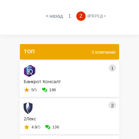
< назад
1
2
ВПЕРЕД >
ТОП
3 компании
1
Банкрот Консалт
5/
5
186
2
2Лекс
4.9/
5
136