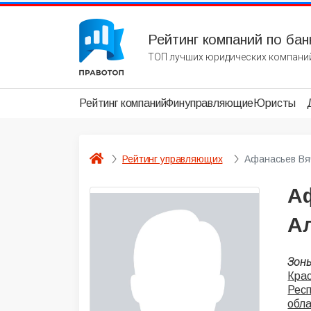
Рейтинг компаний по бан
ТОП лучших юридических компаний
Рейтинг компаний
Финуправляющие
Юристы
Рейтинг управляющих
Афанасьев Вя
А
А
Зон
Крас
Рес
обл