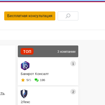
Бесплатная консультация
3 компании
ТОП
1
Банкрот Консалт
5/
5
186
2
,
сть
2Лекс