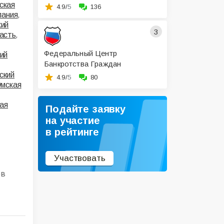
ская
4.9/
5
136
,
лания
кий
3
,
асть
Федеральный Центр
ий
Банкротства Граждан
ский
4.9/
5
80
мская
ая
Подайте заявку
на участие
в рейтинге
Участвовать
ов