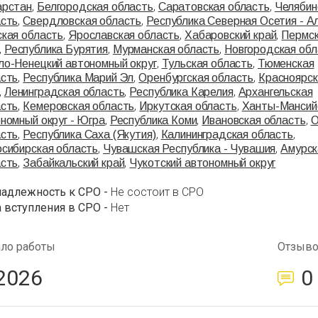
,
,
,
арстан
Белгородская область
Саратовская область
Челябин
,
,
асть
Свердловская область
Республика Северная Осетия - А
,
,
,
кая область
Ярославская область
Хабаровский край
Пермс
,
,
,
Республика Бурятия
Мурманская область
Новгородская обл
,
,
о-Ненецкий автономный округ
Тульская область
Тюменская
,
,
,
асть
Республика Марий Эл
Оренбургская область
Красноярск
,
,
,
Ленинградская область
Республика Карелия
Архангельская
,
,
,
асть
Кемеровская область
Иркутская область
Ханты-Мансий
,
,
,
номный округ - Югра
Республика Коми
Ивановская область
О
,
,
,
асть
Республика Саха (Якутия)
Калининградская область
,
,
сибирская область
Чувашская Республика - Чувашия
Амурск
,
,
асть
Забайкальский край
Чукотский автономный округ
надлежность к СРО -
Не состоит в СРО
 вступления в СРО -
Нет
ало работы
Отзыв
2026
0