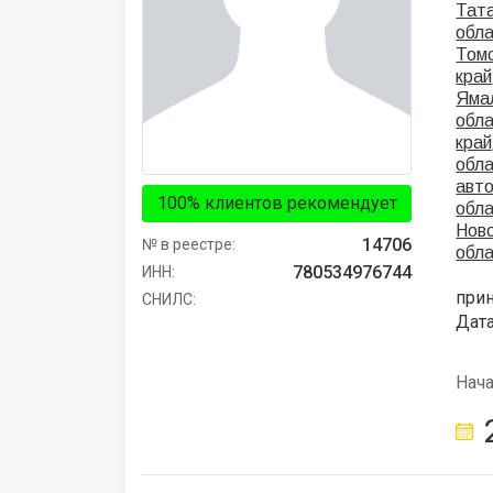
Тат
обл
Томс
край
Ямал
обл
край
обл
авто
100% клиентов рекомендует
обл
Ново
14706
№ в реестре:
обл
780534976744
ИНН:
при
СНИЛС:
Дата
Нач