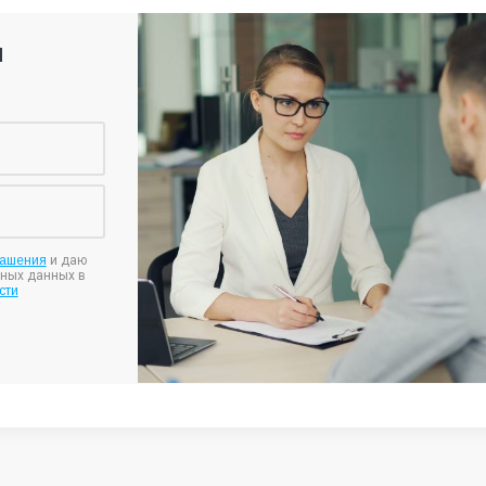
я
лашения
и даю
ьных данных в
сти