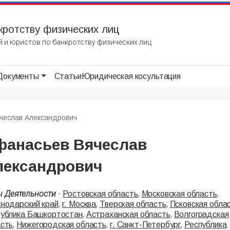
кротству физических лиц
 и юристов по банкротству физических лиц
Документы
Статьи
Юридическая косультация
чеслав Александрович
фанасьев Вячеслав
лександрович
ы Деятельности
-
,
,
Ростовская область
Московская область
,
,
,
нодарский край
г. Москва
Тверская область
Псковская обла
,
,
публика Башкортостан
Астраханская область
Волгоградская
,
,
,
асть
Нижегородская область
г. Санкт-Петербург
Республика