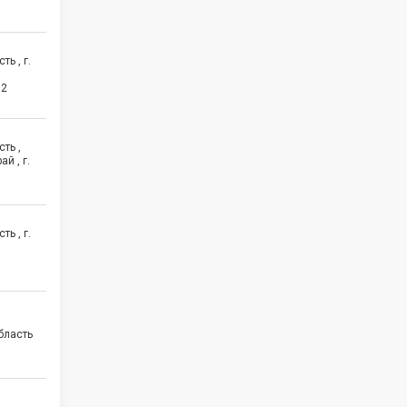
ь , г.
2
ть ,
й , г.
ь , г.
бласть