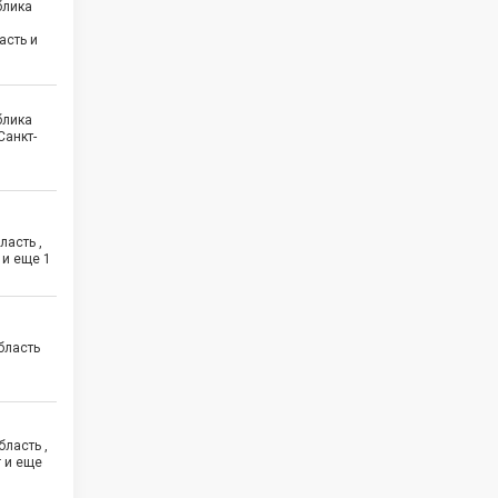
блика
асть и
блика
Санкт-
5
асть ,
 и еще
1
бласть
ласть ,
г и еще