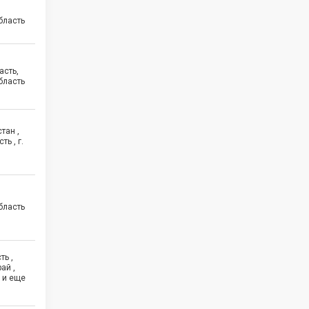
бласть
асть,
бласть
тан ,
ь , г.
бласть
ть ,
ай ,
 и еще