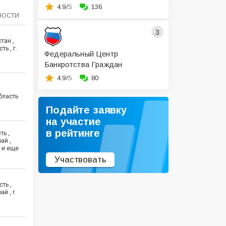
4.9/
5
136
НОСТИ
3
тан ,
ь , г.
Федеральный Центр
Банкротства Граждан
4.9/
5
80
бласть
Подайте заявку
на участие
в рейтинге
ть ,
ай ,
 и еще
Участвовать
ть ,
й , г.