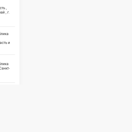
ть ,
й , г.
блика
асть и
блика
Санкт-
5
асть ,
 и еще
1
бласть