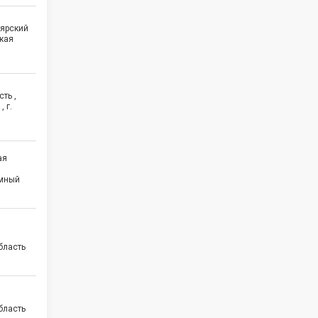
оярский
кая
ть ,
 г.
ая
омный
бласть
бласть