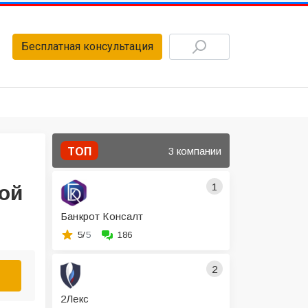
Бесплатная консультация
3 компании
ТОП
1
ой
Банкрот Консалт
5/
5
186
2
2Лекс