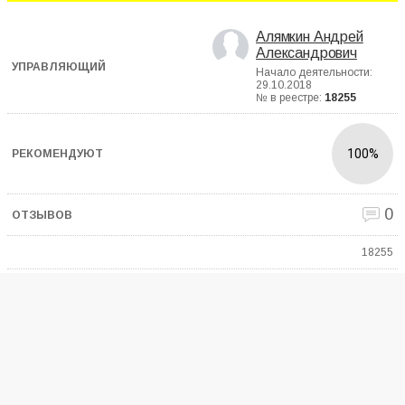
Алямкин Андрей
Александрович
Начало деятельности:
29.10.2018
№ в реестре:
18255
100%
0
18255
Московская область , Краснодарский край , г. Москва и еще
4
Амерханов Руслан
Забирович
Начало деятельности:
27.04.2006
№ в реестре:
7473