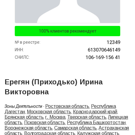
100% клиентов рекомендует
12349
№ в реестре:
613070646149
ИНН:
106-169-156 41
СНИЛС:
Ерегян (Приходько) Ирина
Викторовна
Ростовская область
Республика
Зоны Деятельности
-
,
Дагестан
Московская область
Краснодарский край
,
,
,
Брянская область
г. Москва
Тверская область
Липецкая
,
,
,
область
Псковская область
Республика Башкортостан
,
,
,
Воронежская область
Самарская область
Астраханская
,
,
область
Волгоградская область
Калужская область
,
,
,