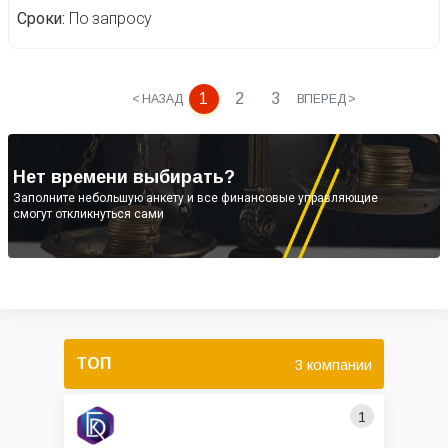
Сроки
По запросу
1
2
3
< НАЗАД
ВПЕРЕД >
Нет времени выбирать?
Заполните небольшую анкету и все финансовые управляющие
смогут откликнуться сами
ТОП
3 компании
1