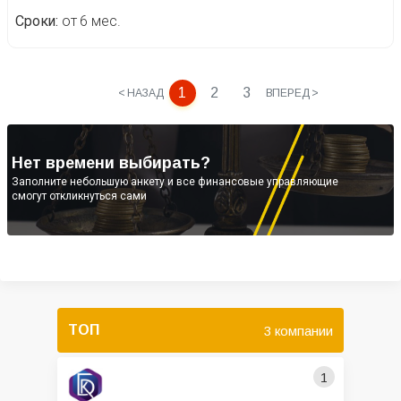
Сроки
от 6 мес.
1
2
3
< НАЗАД
ВПЕРЕД >
Нет времени выбирать?
Заполните небольшую анкету и все финансовые управляющие
смогут откликнуться сами
ТОП
3 компании
1