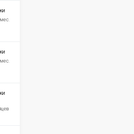
ки
 мес.
ки
 мес.
ки
яцев