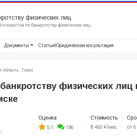
кротству физических лиц
 и юристов по банкротству физических лиц
Документы
Статьи
Юридическая косультация
я область, Томск
 банкротству физических лиц 
мске
Оценка
Стоимость
Сро
8 460 ₽/мес
от 6
5
/5
186
а