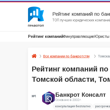
Рейтинг компаний по бан
ТОП лучших юридических компаний
Рейтинг компаний
Финуправляющие
Юристы
Все компании по банкротству
Томска
Рейтинг компаний по
Томской области, То
Банкрот Консалт
№1
Основано в
2002 г.
консультация бесплатно
рассрочк