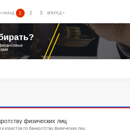
1
2
3
< НАЗАД
ВПЕРЕД >
бирать?
 финансовые
сами
кротству физических лиц
 и юристов по банкротству физических лиц