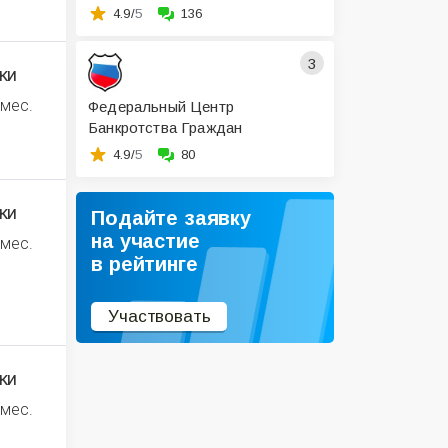
4.9/
5
136
3
ки
 мес.
Федеральный Центр
Банкротства Граждан
4.9/
5
80
ки
Подайте заявку
на участие
 мес.
в рейтинге
Участвовать
ки
 мес.