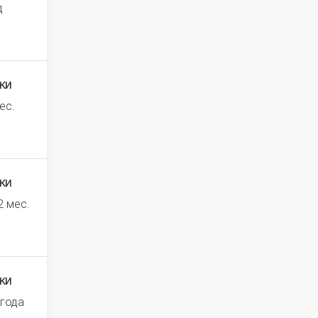
д
ки
ес.
ки
2 мес.
ки
 года