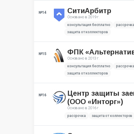
СитиАрбитр
№14
Основано в
2019 г.
консультация бесплатно
рассрочк
защита от коллекторов
ФПК «Альтернати
№15
Основано в
2013 г.
консультация бесплатно
рассрочк
защита от коллекторов
Центр защиты за
№16
(ООО «Инторг»)
Основано в
2016 г.
рассрочка
защита от коллекторов