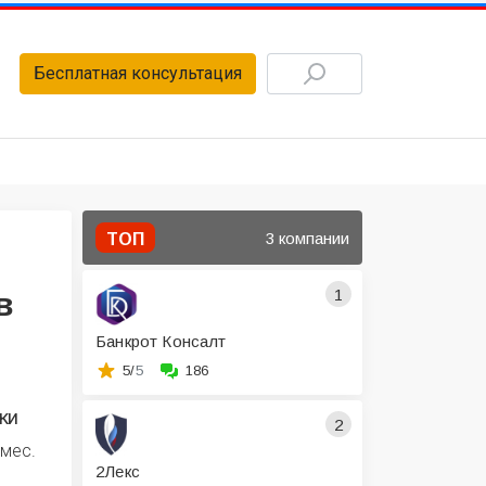
Бесплатная консультация
3 компании
ТОП
1
в
Банкрот Консалт
5/
5
186
ки
2
 мес.
2Лекс