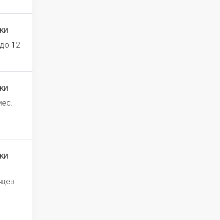
ки
 до 12
ки
мес.
ки
яцев