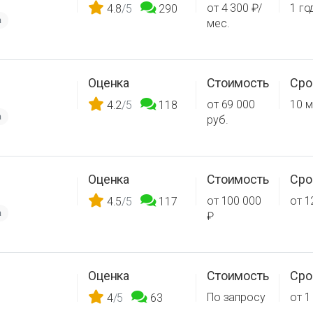
от 4 300 ₽/
1 го
4.8
/5
290
а
мес.
Оценка
Стоимость
Сро
от 69 000
10 м
4.2
/5
118
а
руб.
Оценка
Стоимость
Сро
от 100 000
от 1
4.5
/5
117
а
₽
Оценка
Стоимость
Сро
По запросу
от 1
4
/5
63