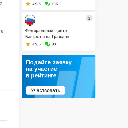
х
4.9/
5
136
3
Федеральный Центр
ов
Банкротства Граждан
4.9/
5
80
Подайте заявку
на участие
в рейтинге
Участвовать