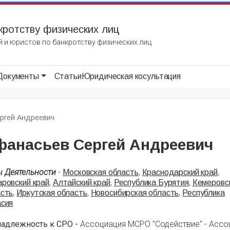
кротству физических лиц
 и юристов по банкротству физических лиц
Документы
Статьи
Юридическая косультация
ргей Андреевич
фанасьев Сергей Андреевич
ы Деятельности
-
,
,
Московская область
Краснодарский край
,
,
,
ровский край
Алтайский край
Республика Бурятия
Кемеровс
,
,
,
асть
Иркутская область
Новосибирская область
Республика
асия
надлежность к СРО -
Ассоциация МСРО "Содействие" - Ассо