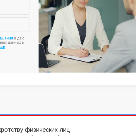
лашения
и даю
ьных данных в
сти
кротству физических лиц