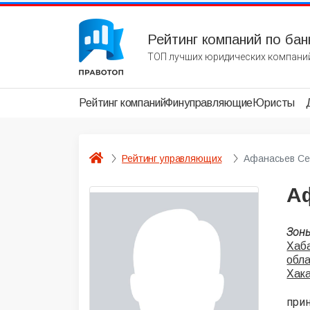
Рейтинг компаний по бан
ТОП лучших юридических компаний
Рейтинг компаний
Финуправляющие
Юристы
Рейтинг управляющих
Афанасьев Се
А
Зон
Хаба
обл
Хак
при