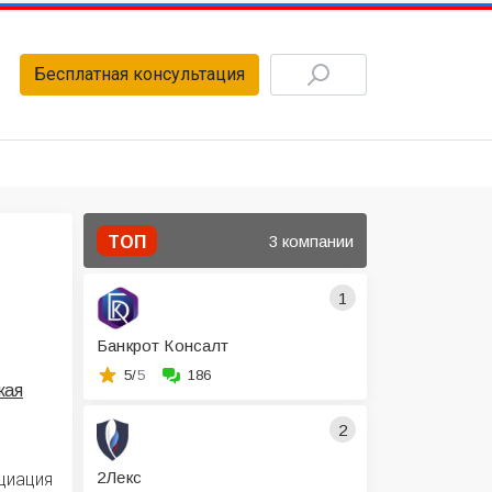
Бесплатная консультация
3 компании
ТОП
1
Банкрот Консалт
5/
5
186
кая
2
2Лекс
циация