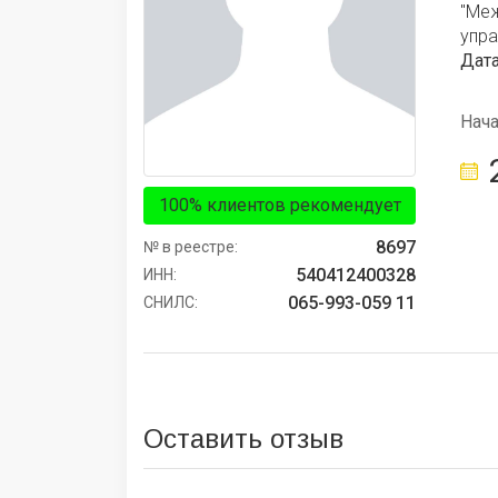
"Ме
упра
Дата
Нач
100% клиентов рекомендует
8697
№ в реестре:
540412400328
ИНН:
065-993-059 11
СНИЛС:
Оставить отзыв