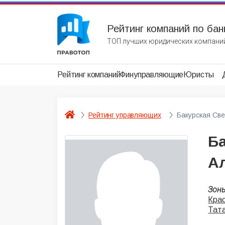
Рейтинг компаний по бан
ТОП лучших юридических компаний
Рейтинг компаний
Финуправляющие
Юристы
Рейтинг управляющих
Бакурская Св
Б
А
Зон
Крас
Тат