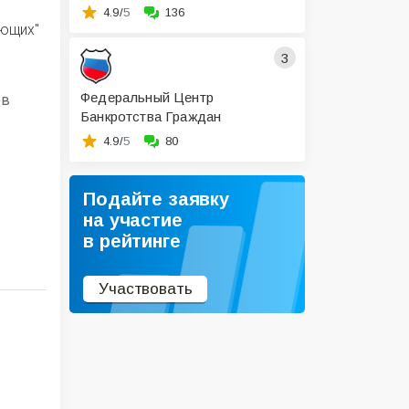
4.9/
5
136
яющих"
3
Федеральный Центр
ов
Банкротства Граждан
4.9/
5
80
Подайте заявку
на участие
в рейтинге
Участвовать