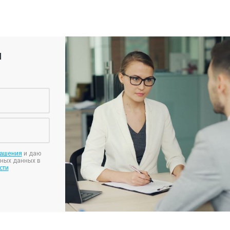
я
лашения
и даю
ьных данных в
сти