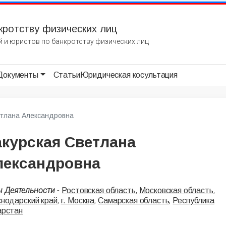
кротству физических лиц
 и юристов по банкротству физических лиц
Документы
Статьи
Юридическая косультация
етлана Александровна
акурская Светлана
лександровна
ы Деятельности
-
,
,
Ростовская область
Московская область
,
,
,
нодарский край
г. Москва
Самарская область
Республика
арстан