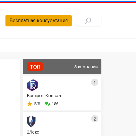
Бесплатная консультация
3 компании
ТОП
1
Банкрот Консалт
5/
5
186
2
2Лекс