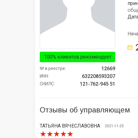
при
обще
Дата
Нач
100% клиентов рекомендует
12669
№ в реестре:
632208593207
ИНН:
121-762-945 51
СНИЛС:
Отзывы об управляющем
ТАТЬЯНА ВЯЧЕСЛАВОВНА
2021-11-25
★★★★★
★★★★★
★★★★★