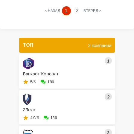
1
2
< НАЗАД
ВПЕРЕД >
ТОП
3 компании
1
Банкрот Консалт
5/
5
186
2
2Лекс
4.9/
5
136
3