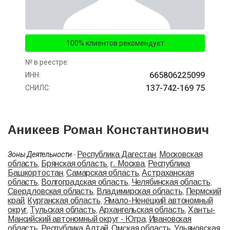
100% клиентов рекомендует
№ в реестре:
665806225099
ИНН:
137-742-169 75
СНИЛС:
Аникеев Роман Константинович
Республика Дагестан
Московская
Зоны Деятельности
-
,
область
Брянская область
г. Москва
Республика
,
,
,
Башкортостан
Самарская область
Астраханская
,
,
область
Волгоградская область
Челябинская область
,
,
,
Свердловская область
Владимирская область
Пермский
,
,
край
Курганская область
Ямало-Ненецкий автономный
,
,
округ
Тульская область
Архангельская область
Ханты-
,
,
,
Мансийский автономный округ - Югра
Ивановская
,
область
Республика Алтай
Омская область
Ульяновская
,
,
,