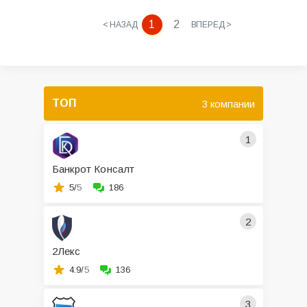
1
2
< НАЗАД
ВПЕРЕД >
ТОП
3 компании
1
Банкрот Консалт
5/
5
186
2
2Лекс
4.9/
5
136
3