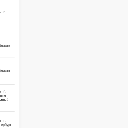
, г.
бласть
бласть
, г.
анты-
омный
, г.
тербург