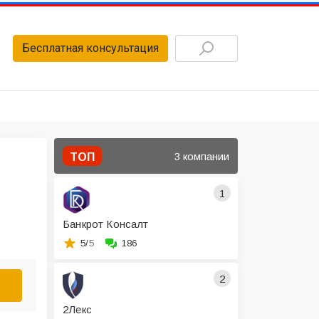
Бесплатная консультация
3 компании
ТОП
1
Банкрот Консалт
5/
5
186
2
2Лекс