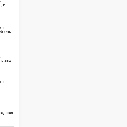
 ,
, г.
, г.
область
,
 ,
 и еще
, г.
градская