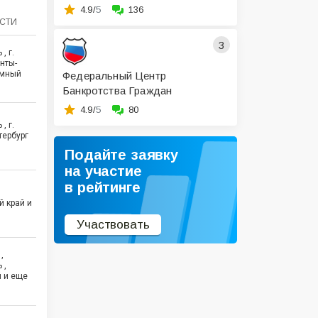
4.9/
5
136
СТИ
3
, г.
анты-
омный
Федеральный Центр
Банкротства Граждан
4.9/
5
80
, г.
тербург
Подайте заявку
на участие
в рейтинге
й край и
Участвовать
,
 ,
 и еще