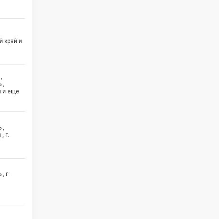
й край и
,
 ,
 и еще
 ,
, г.
, г.