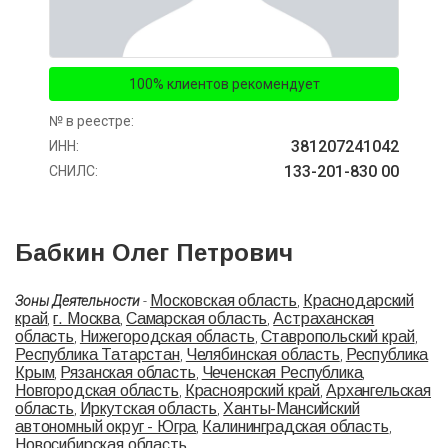
100% клиентов рекомендует
№ в реестре:
381207241042
ИНН:
133-201-830 00
СНИЛС:
Бабкин Олег Петрович
Московская область
Краснодарский
Зоны Деятельности
-
,
край
г. Москва
Самарская область
Астраханская
,
,
,
область
Нижегородская область
Ставропольский край
,
,
,
Республика Татарстан
Челябинская область
Республика
,
,
Крым
Рязанская область
Чеченская Республика
,
,
,
Новгородская область
Красноярский край
Архангельская
,
,
область
Иркутская область
Ханты-Мансийский
,
,
автономный округ - Югра
Калининградская область
,
,
Новосибирская область