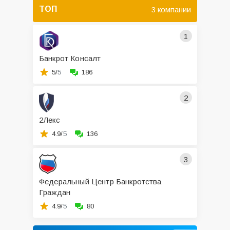
ТОП
3 компании
1
Банкрот Консалт
5/
5
186
2
2Лекс
4.9/
5
136
3
Федеральный Центр Банкротства
Граждан
4.9/
5
80