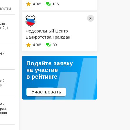
4.9/
5
136
НОСТИ
3
ть ,
й , г.
Федеральный Центр
Банкротства Граждан
4.9/
5
80
ай,
Подайте заявку
на участие
в рейтинге
ай,
ай
Участвовать
ай,
рай,
рная