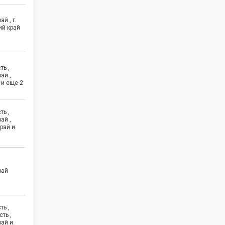
й , г.
ий край
ть ,
ай ,
 и еще
2
ть ,
ай ,
рай и
рай
ть ,
ть ,
рай и