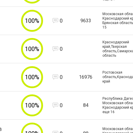
Московская облас
Краснодарский кр
100%
0
9633
Брянская область
15
Краснодарский
край,Тверская
100%
0
область,Самарск
область
Ростовская
100%
0
16976
область,Краснод
край
Республика Дагес
Московская облас
100%
0
84
Краснодарский к
еще
16
а
Московская облас