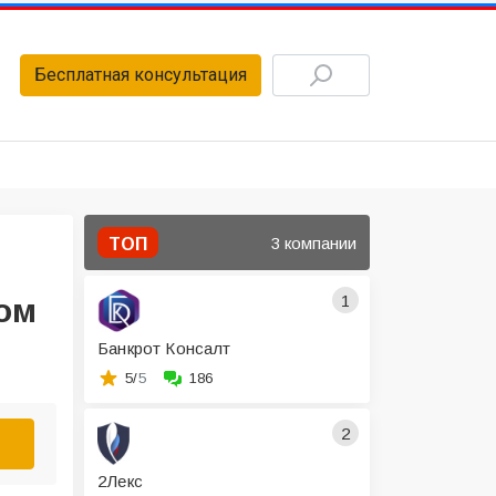
Бесплатная консультация
3 компании
ТОП
1
ом
Банкрот Консалт
5/
5
186
2
2Лекс