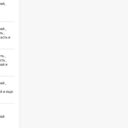
ай,
ай ,
ь ,
асть и
ть ,
ть ,
рай и
ай ,
,
й и еще
рай