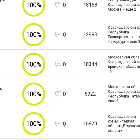
Республика Дагес
100%
0
18158
Краснодарский кра
Москва и еще
2
Краснодарский кр
Республика
100%
0
12983
Башкортостан , г. 
Петербург и еще
Московская облас
Краснодарский кр
100%
0
18344
Брянская область
15
Московская облас
ч
Краснодарский кр
100%
0
6922
Республика Татар
еще
3
Краснодарский
край,Липецкая
100%
0
16829
область,Воронеж
область