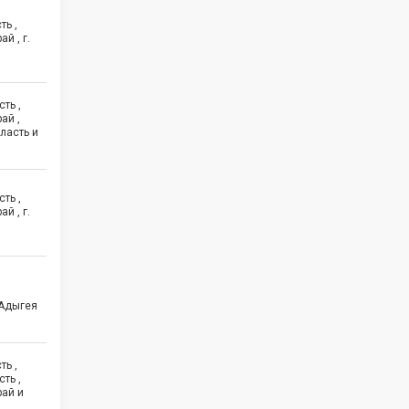
ть ,
й , г.
ть ,
ай ,
ласть и
ть ,
й , г.
 Адыгея
ть ,
ть ,
рай и