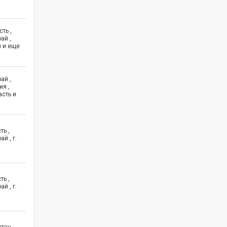
ть ,
ай ,
й и еще
ай ,
ия ,
сть и
ть ,
й , г.
ть ,
й , г.