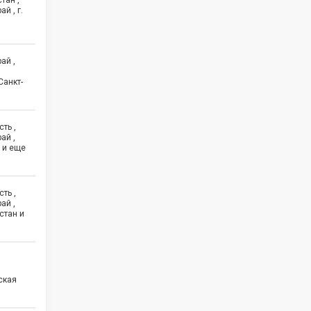
тан ,
й , г.
ай ,
Санкт-
3
ть ,
ай ,
 и еще
ть ,
ай ,
стан и
ская