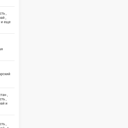
ть ,
ай ,
 и еще
ая
арский
тан ,
ть ,
рай и
ть ,