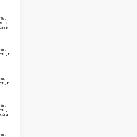
ть ,
тан ,
сть и
ть ,
ь , г.
ть,
ть, г.
ть ,
ть ,
рай и
ть ,