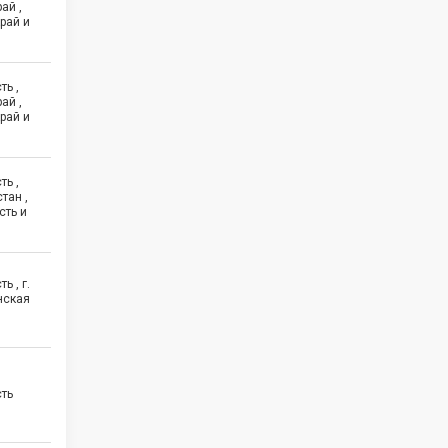
ай ,
рай и
ть ,
ай ,
рай и
ть ,
тан ,
сть и
ь , г.
нская
сть