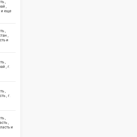
ть ,
ай ,
 и еще
ть ,
тан ,
сть и
ть ,
й , г.
ть ,
ь , г.
ть ,
сть ,
ласть и