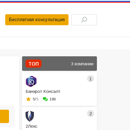
Бесплатная консультация
3 компании
ТОП
1
Банкрот Консалт
5/
5
186
2
2Лекс