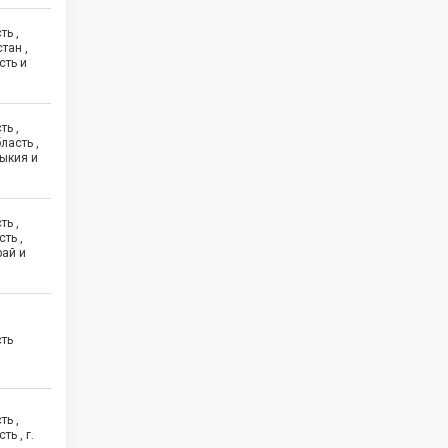
ть ,
тан ,
сть и
ть ,
ласть ,
ыкия и
ть ,
ть ,
рай и
сть
ть ,
ь , г.