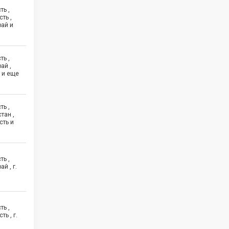
ть ,
ть ,
рай и
ть ,
ай ,
 и еще
ть ,
тан ,
сть и
ть ,
й , г.
ть ,
ь , г.