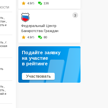
4.9/
5
136
НОСТИ
3
ть ,
тан ,
сть и
Федеральный Центр
Банкротства Граждан
4.9/
5
80
ь , г.
нская
Подайте заявку
на участие
в рейтинге
сть
Участвовать
ть ,
ть ,
рай и