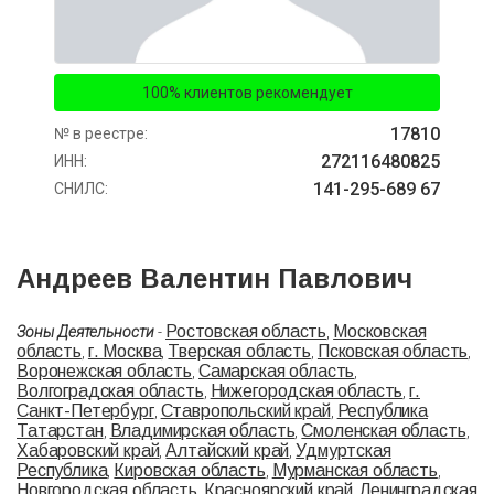
100% клиентов рекомендует
17810
№ в реестре:
272116480825
ИНН:
141-295-689 67
СНИЛС:
Андреев Валентин Павлович
Ростовская область
Московская
Зоны Деятельности
-
,
область
г. Москва
Тверская область
Псковская область
,
,
,
,
Воронежская область
Самарская область
,
,
Волгоградская область
Нижегородская область
г.
,
,
Санкт-Петербург
Ставропольский край
Республика
,
,
Татарстан
Владимирская область
Смоленская область
,
,
,
Хабаровский край
Алтайский край
Удмуртская
,
,
Республика
Кировская область
Мурманская область
,
,
,
Новгородская область
Красноярский край
Ленинградская
,
,