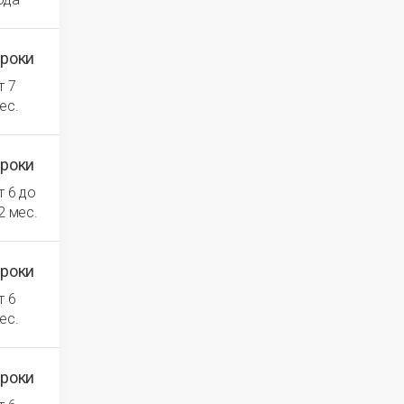
роки
т 7
ес.
роки
т 6 до
2 мес.
роки
т 6
ес.
роки