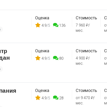
Оценка
Стоимость
С
7 960 ₽/
о
4.9
/5
136
а
мес.
м
нтр
Оценка
Стоимость
С
дан
4 900 ₽/
о
4.9
/5
80
мес.
м
а
пания
Оценка
Стоимость
С
от 9 470 ₽/
о
4.9
/5
28
мес.
м