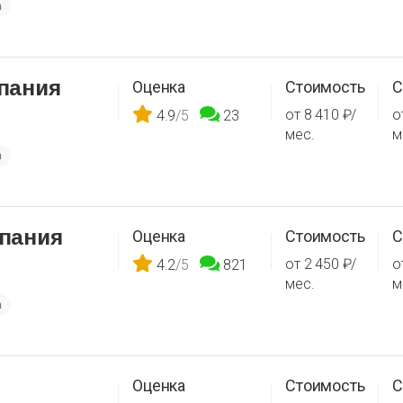
а
пания
Оценка
Стоимость
С
от 8 410 ₽/
о
4.9
/5
23
мес.
м
а
пания
Оценка
Стоимость
С
от 2 450 ₽/
о
4.2
/5
821
мес.
м
а
Оценка
Стоимость
С