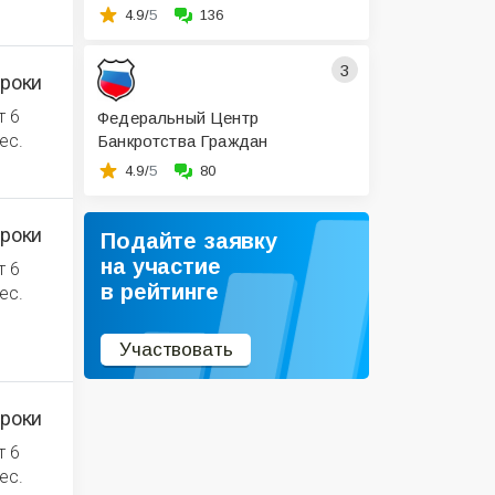
4.9/
5
136
3
роки
т 6
Федеральный Центр
ес.
Банкротства Граждан
4.9/
5
80
роки
Подайте заявку
на участие
т 6
в рейтинге
ес.
Участвовать
роки
т 6
ес.