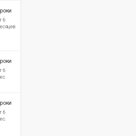
роки
т 6
есяцев
роки
т 6
ес.
роки
т 6
ес.