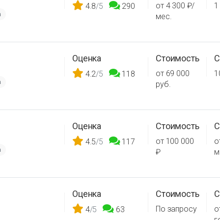
от 4 300 ₽/
1
4.8
/5
290
а
мес.
Оценка
Стоимость
С
от 69 000
1
4.2
/5
118
а
руб.
Оценка
Стоимость
С
от 100 000
о
4.5
/5
117
а
₽
м
Оценка
Стоимость
С
По запросу
о
4
/5
63
г