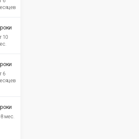
т 6
есяцев
роки
т 10
ес.
роки
т 6
есяцев
роки
-8 мес.