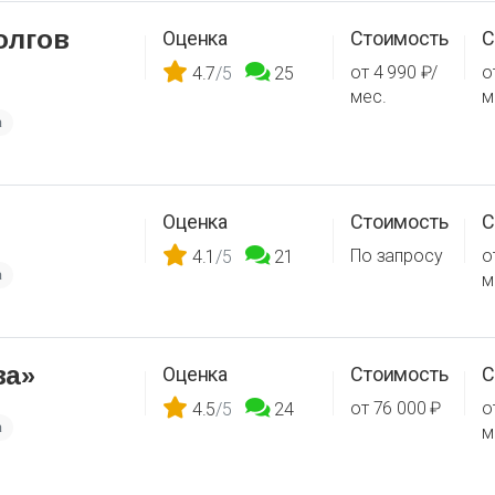
олгов
Оценка
Стоимость
С
от 4 990 ₽/
о
4.7
/5
25
мес.
м
а
Оценка
Стоимость
С
По запросу
о
4.1
/5
21
а
м
ва»
Оценка
Стоимость
С
от 76 000 ₽
о
4.5
/5
24
а
м