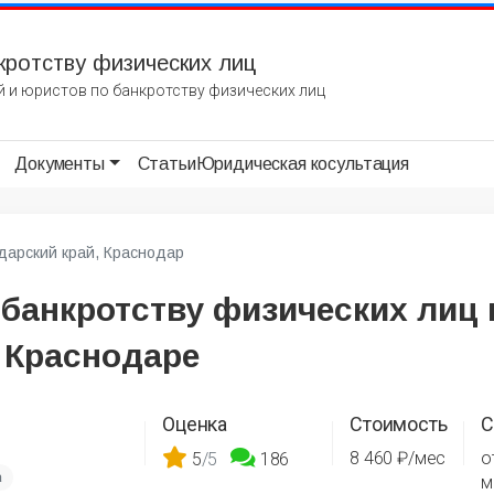
кротству физических лиц
 и юристов по банкротству физических лиц
Документы
Статьи
Юридическая косультация
дарский край, Краснодар
 банкротству физических лиц 
 Краснодаре
Оценка
Стоимость
С
8 460 ₽/мес
о
5
/5
186
а
м