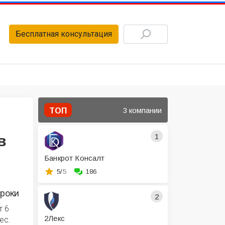
Бесплатная консультация
3 компании
ТОП
1
в
Банкрот Консалт
5/
5
186
роки
2
т 6
2Лекс
ес.