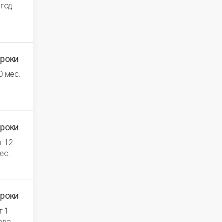
 год
роки
0 мес.
роки
т 12
ес.
роки
т 1
ода