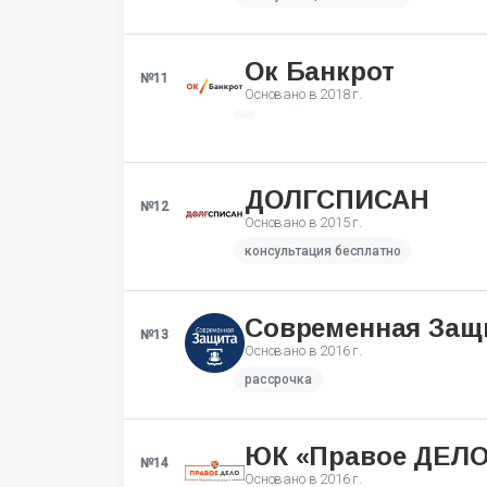
Ок Банкрот
№11
Основано в
2018 г.
ДОЛГСПИСАН
№12
Основано в
2015 г.
консультация бесплатно
Современная Защ
№13
Основано в
2016 г.
рассрочка
ЮК «Правое ДЕЛО
№14
Основано в
2016 г.