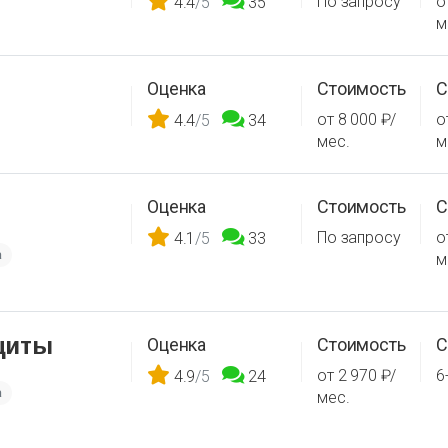
По запросу
о
4.4
/5
35
м
Оценка
Стоимость
С
от 8 000 ₽/
о
4.4
/5
34
мес.
м
Оценка
Стоимость
С
По запросу
о
4.1
/5
33
а
м
щиты
Оценка
Стоимость
С
от 2 970 ₽/
6
4.9
/5
24
а
мес.