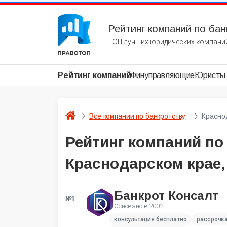
Рейтинг компаний по бан
ТОП лучших юридических компаний
Рейтинг компаний
Финуправляющие
Юристы
Все компании по банкротству
Красно
Рейтинг компаний по
Краснодарском крае,
Банкрот Консалт
№1
Основано в
2002 г.
консультация бесплатно
рассрочк