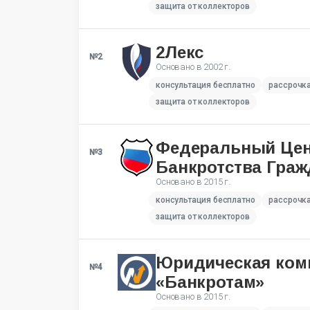
защита от коллекторов
2Лекс
№2
Основано в
2002 г.
консультация бесплатно
рассрочк
защита от коллекторов
Федеральный Це
№3
Банкротства Граж
Основано в
2015 г.
консультация бесплатно
рассрочк
защита от коллекторов
Юридическая ком
№4
«Банкротам»
Основано в
2015 г.