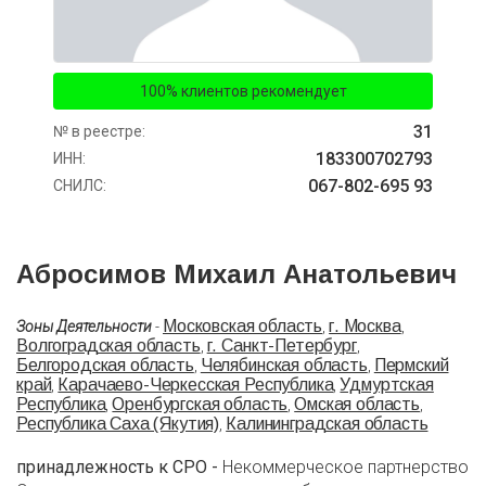
100% клиентов рекомендует
31
№ в реестре:
183300702793
ИНН:
067-802-695 93
СНИЛС:
Абросимов Михаил Анатольевич
Московская область
г. Москва
Зоны Деятельности
-
,
,
Волгоградская область
г. Санкт-Петербург
,
,
Белгородская область
Челябинская область
Пермский
,
,
край
Карачаево-Черкесская Республика
Удмуртская
,
,
Республика
Оренбургская область
Омская область
,
,
,
Республика Саха (Якутия)
Калининградская область
,
принадлежность к СРО -
Некоммерческое партнерство