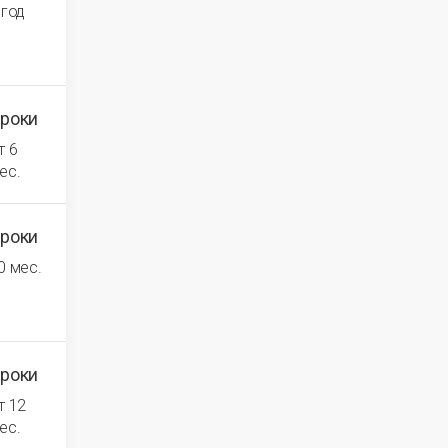
 год
роки
т 6
ес.
роки
0 мес.
роки
т 12
ес.