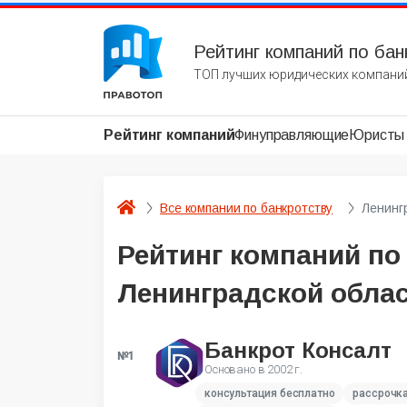
Рейтинг компаний по бан
ТОП лучших юридических компаний
Рейтинг компаний
Финуправляющие
Юристы
Все компании по банкротству
Ленинг
Рейтинг компаний по
Ленинградской облас
Банкрот Консалт
№1
Основано в
2002 г.
консультация бесплатно
рассрочк