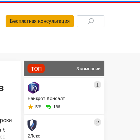
Бесплатная консультация
3 компании
ТОП
1
в
Банкрот Консалт
5/
5
186
роки
2
т 6
2Лекс
ес.