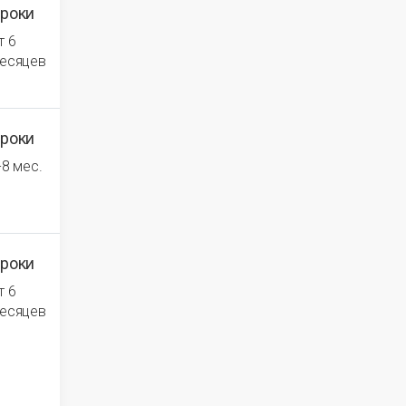
роки
т 6
есяцев
роки
-8 мес.
роки
т 6
есяцев