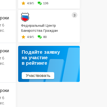
4.9/
5
136
3
роки
т 6
Федеральный Центр
ес.
Банкротства Граждан
4.9/
5
80
роки
Подайте заявку
на участие
т 6
в рейтинге
ес.
Участвовать
роки
т 6
ес.