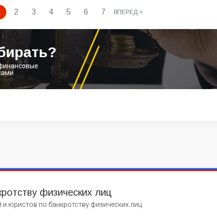
1
2
3
4
5
6
7
ВПЕРЕД >
бирать?
 финансовые
сами
кротству физических лиц
 и юристов по банкротству физических лиц