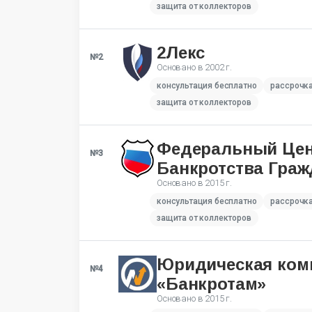
защита от коллекторов
2Лекс
№2
Основано в
2002 г.
консультация бесплатно
рассрочк
защита от коллекторов
Федеральный Це
№3
Банкротства Граж
Основано в
2015 г.
консультация бесплатно
рассрочк
защита от коллекторов
Юридическая ком
№4
«Банкротам»
Основано в
2015 г.