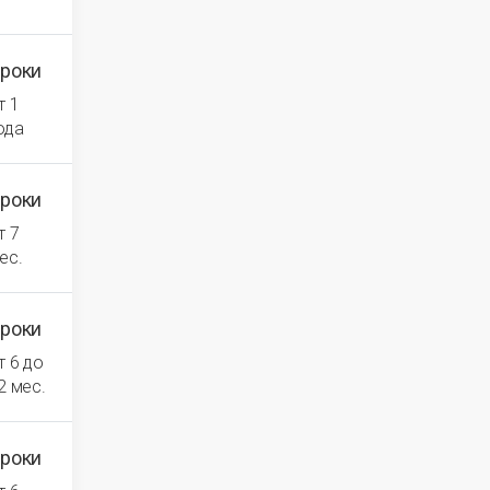
роки
т 1
ода
роки
т 7
ес.
роки
т 6 до
2 мес.
роки