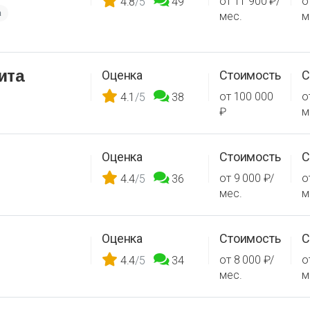
от 11 900 ₽/
о
4.8
/5
49
а
мес.
м
ита
Оценка
Стоимость
С
от 100 000
о
4.1
/5
38
₽
м
Оценка
Стоимость
С
от 9 000 ₽/
о
4.4
/5
36
мес.
м
Оценка
Стоимость
С
от 8 000 ₽/
о
4.4
/5
34
мес.
м