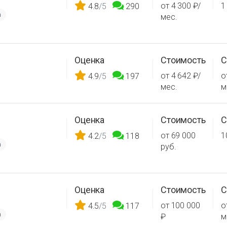
от 4 300 ₽/
1
4.8
/5
290
а
мес.
Оценка
Стоимость
С
от 4 642 ₽/
о
4.9
/5
197
мес.
м
Оценка
Стоимость
С
от 69 000
1
4.2
/5
118
а
руб.
Оценка
Стоимость
С
от 100 000
о
4.5
/5
117
а
₽
м