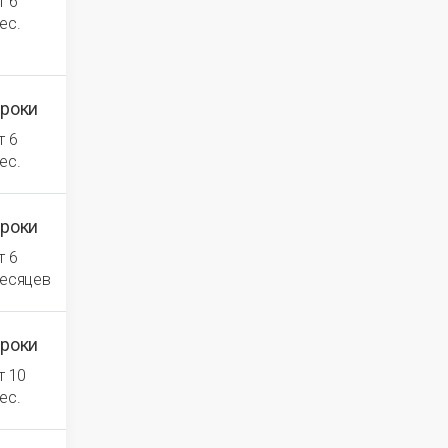
т 6
ес.
роки
т 6
ес.
роки
т 6
есяцев
роки
т 10
ес.