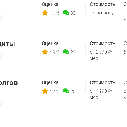
Оценка
Стоимость
С
По запросу
о
4.1
/5
33
а
м
щиты
Оценка
Стоимость
С
от 2 970 ₽/
6
4.9
/5
24
а
мес.
олгов
Оценка
Стоимость
С
от 4 990 ₽/
о
4.7
/5
25
мес.
м
а