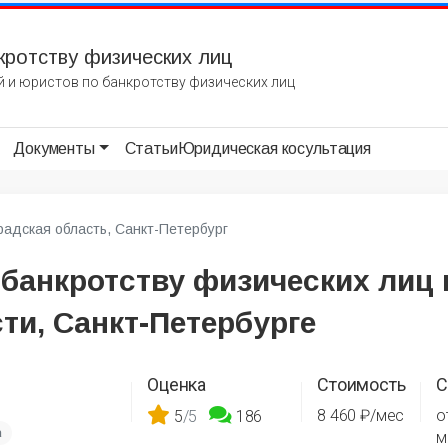
кротству физических лиц
 и юристов по банкротству физических лиц
Документы
Статьи
Юридическая косультация
радская область, Санкт-Петербург
 банкротству физических лиц 
ти, Санкт-Петербурге
Оценка
Стоимость
С
8 460 ₽/мес
о
5
/5
186
а
м