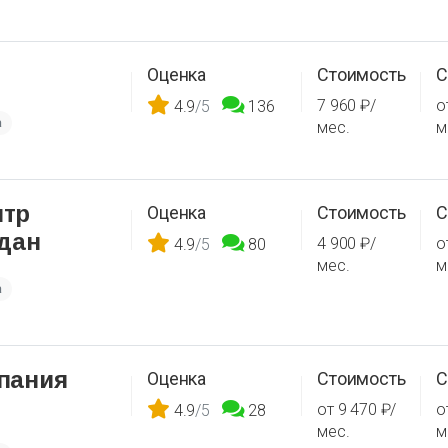
Оценка
Стоимость
С
7 960 ₽/
о
4.9
/5
136
а
мес.
м
нтр
Оценка
Стоимость
С
дан
4 900 ₽/
о
4.9
/5
80
мес.
м
а
пания
Оценка
Стоимость
С
от 9 470 ₽/
о
4.9
/5
28
мес.
м