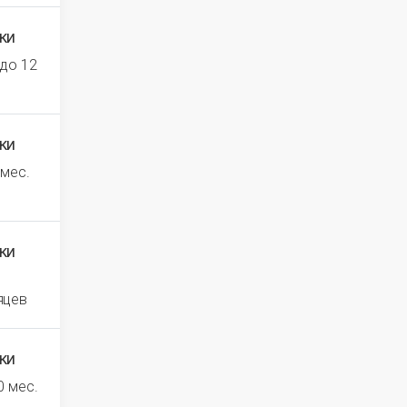
ки
 до 12
ки
 мес.
ки
яцев
ки
0 мес.