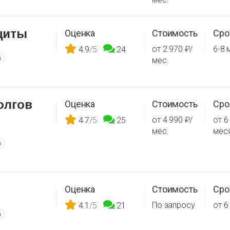
щиты
Оценка
Стоимость
Сро
от 2 970 ₽/
6-8 
4.9
/5
24
а
мес.
олгов
Оценка
Стоимость
Сро
от 4 990 ₽/
от 6
4.7
/5
25
мес.
мес
а
Оценка
Стоимость
Сро
По запросу
от 6
4.1
/5
21
а