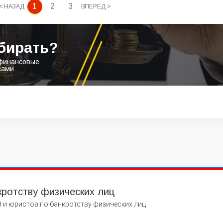
1
2
3
< НАЗАД
ВПЕРЕД >
бирать?
 финансовые
сами
кротству физических лиц
 и юристов по банкротству физических лиц