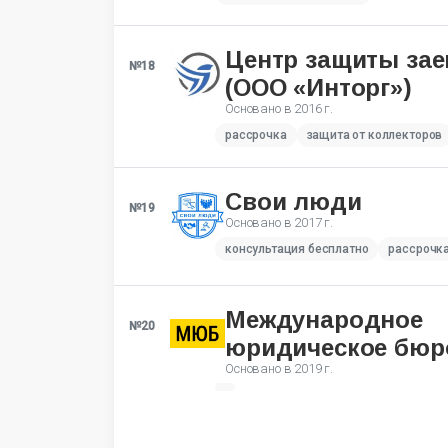
Центр защиты за
№18
(ООО «Инторг»)
Основано в
2016 г.
рассрочка
защита от коллекторов
Свои люди
№19
Основано в
2017 г.
консультация бесплатно
рассрочк
Международное
№20
юридическое бюр
Основано в
2019 г.