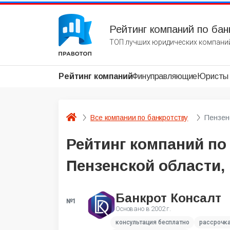
Рейтинг компаний по бан
ТОП лучших юридических компаний
Рейтинг компаний
Финуправляющие
Юристы
Все компании по банкротству
Пензен
Рейтинг компаний по
Пензенской области,
Банкрот Консалт
№1
Основано в
2002 г.
консультация бесплатно
рассрочк