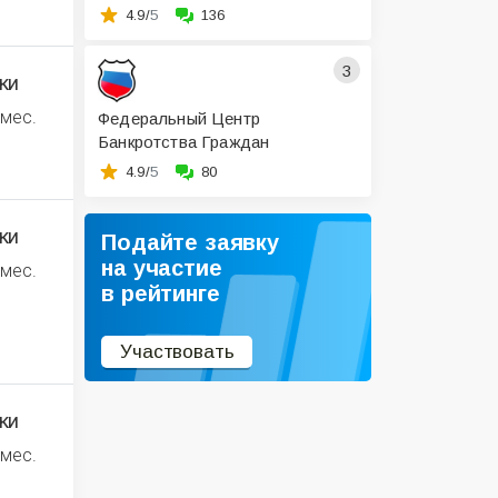
4.9/
5
136
3
ки
 мес.
Федеральный Центр
Банкротства Граждан
4.9/
5
80
ки
Подайте заявку
на участие
 мес.
в рейтинге
Участвовать
ки
 мес.