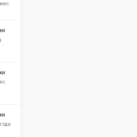
 мес.
ки
д
ки
ес.
ки
 года