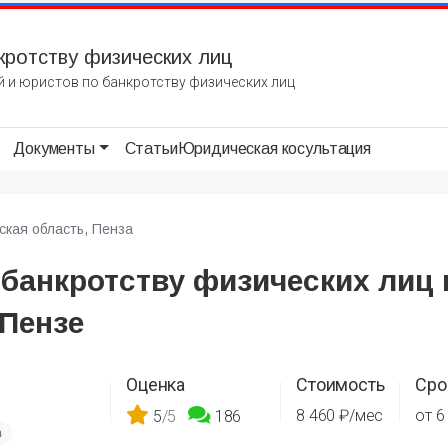
кротству физических лиц
 и юристов по банкротству физических лиц
Документы
Статьи
Юридическая косультация
ская область, Пенза
 банкротству физических лиц 
 Пензе
Оценка
Стоимость
Сро
8 460 ₽/мес
от 6
5
/5
186
а