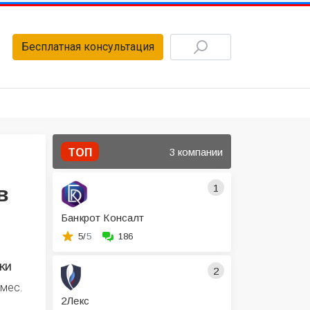
Бесплатная консультация
3 компании
ТОП
1
в
Банкрот Консалт
5/
5
186
ки
2
 мес.
2Лекс