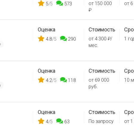
от 150 000
от 6
5
/5
573
₽
Оценка
Стоимость
Сро
от 4 300 ₽/
1 го
4.8
/5
290
а
мес.
Оценка
Стоимость
Сро
от 69 000
10 м
4.2
/5
118
а
руб.
Оценка
Стоимость
Сро
По запросу
от 1
4
/5
63