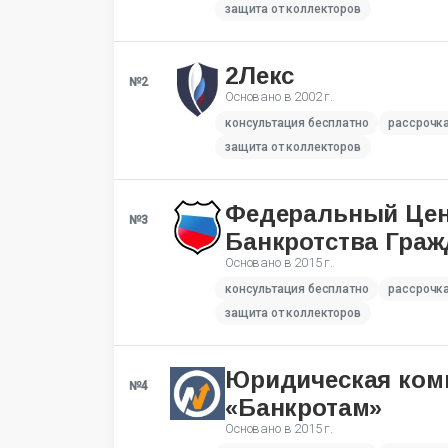
защита от коллекторов
2Лекс
№2
Основано в
2002 г.
консультация бесплатно
рассрочк
защита от коллекторов
Федеральный Це
№3
Банкротства Граж
Основано в
2015 г.
консультация бесплатно
рассрочк
защита от коллекторов
Юридическая ком
№4
«Банкротам»
Основано в
2015 г.