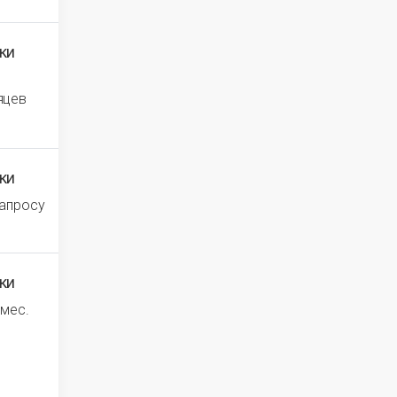
ки
яцев
ки
запросу
ки
 мес.