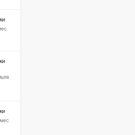
ки
мес.
ки
яцев
ки
 мес.